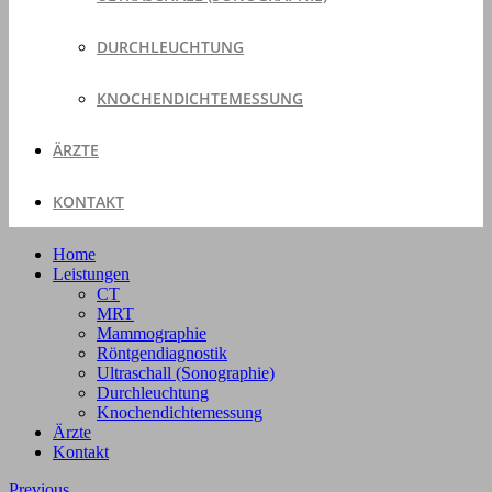
DURCHLEUCHTUNG
KNOCHENDICHTEMESSUNG
ÄRZTE
KONTAKT
Home
Leistungen
CT
MRT
Mammographie
Röntgendiagnostik
Ultraschall (Sonographie)
Durchleuchtung
Knochendichtemessung
Ärzte
Kontakt
Previous