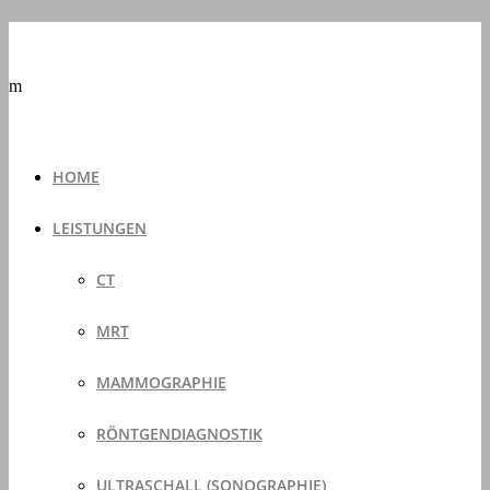
m
HOME
LEISTUNGEN
CT
MRT
MAMMOGRAPHIE
RÖNTGENDIAGNOSTIK
ULTRASCHALL (SONOGRAPHIE)